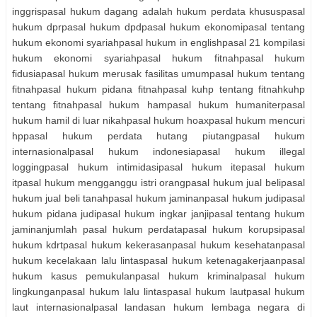
inggrispasal hukum dagang adalah hukum perdata khususpasal
hukum dprpasal hukum dpdpasal hukum ekonomipasal tentang
hukum ekonomi syariahpasal hukum in englishpasal 21 kompilasi
hukum ekonomi syariahpasal hukum fitnahpasal hukum
fidusiapasal hukum merusak fasilitas umumpasal hukum tentang
fitnahpasal hukum pidana fitnahpasal kuhp tentang fitnahkuhp
tentang fitnahpasal hukum hampasal hukum humaniterpasal
hukum hamil di luar nikahpasal hukum hoaxpasal hukum mencuri
hppasal hukum perdata hutang piutangpasal hukum
internasionalpasal hukum indonesiapasal hukum illegal
loggingpasal hukum intimidasipasal hukum itepasal hukum
itpasal hukum mengganggu istri orangpasal hukum jual belipasal
hukum jual beli tanahpasal hukum jaminanpasal hukum judipasal
hukum pidana judipasal hukum ingkar janjipasal tentang hukum
jaminanjumlah pasal hukum perdatapasal hukum korupsipasal
hukum kdrtpasal hukum kekerasanpasal hukum kesehatanpasal
hukum kecelakaan lalu lintaspasal hukum ketenagakerjaanpasal
hukum kasus pemukulanpasal hukum kriminalpasal hukum
lingkunganpasal hukum lalu lintaspasal hukum lautpasal hukum
laut internasionalpasal landasan hukum lembaga negara di