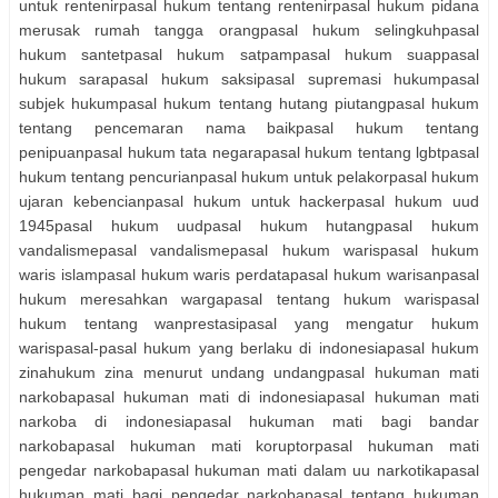
untuk rentenirpasal hukum tentang rentenirpasal hukum pidana
merusak rumah tangga orangpasal hukum selingkuhpasal
hukum santetpasal hukum satpampasal hukum suappasal
hukum sarapasal hukum saksipasal supremasi hukumpasal
subjek hukumpasal hukum tentang hutang piutangpasal hukum
tentang pencemaran nama baikpasal hukum tentang
penipuanpasal hukum tata negarapasal hukum tentang lgbtpasal
hukum tentang pencurianpasal hukum untuk pelakorpasal hukum
ujaran kebencianpasal hukum untuk hackerpasal hukum uud
1945pasal hukum uudpasal hukum hutangpasal hukum
vandalismepasal vandalismepasal hukum warispasal hukum
waris islampasal hukum waris perdatapasal hukum warisanpasal
hukum meresahkan wargapasal tentang hukum warispasal
hukum tentang wanprestasipasal yang mengatur hukum
warispasal-pasal hukum yang berlaku di indonesiapasal hukum
zinahukum zina menurut undang undangpasal hukuman mati
narkobapasal hukuman mati di indonesiapasal hukuman mati
narkoba di indonesiapasal hukuman mati bagi bandar
narkobapasal hukuman mati koruptorpasal hukuman mati
pengedar narkobapasal hukuman mati dalam uu narkotikapasal
hukuman mati bagi pengedar narkobapasal tentang hukuman