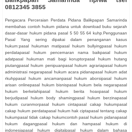
0812345 3855
Pengacara Perceraian Perdata Pidana Balikpapan Samarinda
membahas contoh hukum pidana untuk download buku sejarah
dasar-dasar hukum pidana pasal 5 50 55 64 kuhp.Penggunaan
Pasal Yang sering dipakai dalam penanganan kasus
hukum:pasal hukuman matipasal hukum bullyingpasal hukum
perdatapasal hukum pencemaran nama baikpasal hukum
adatpasal hukuman mati bagi koruptorpasal hukum hutang
piutangpasal hukum penipuanpasal hukum agrariapasal hukum
administrasi negarapasal hukum acara pidanapasal hukum adat
rkuhppasal hukum ancamanpasal hukum aborsipasal hukum
arisan onlinepasal hukum bisnispasal hukum bela negarapasal
hukum berkelahipasal hukum berita hoaxpasal hukum
berjudipasal hukum body shamingpasal hukum berzinapasal
hukum curanmorpasal hukum cintapasal cakap hukumpasal
cakap hukum perdatapasal hukum hak ciptapasal tentang cakap
hukumpasal tidak cakap hukumcontoh pasal hukum pidanapasal
hukum dagangpasal hukum dan hampasal hukum di
indonesiapasal hukum digitalpasal hukum dalam bahasa