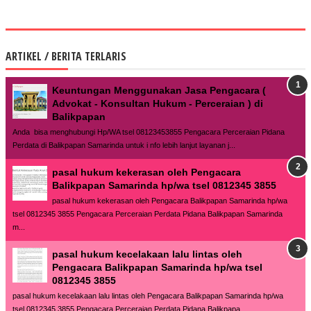
ARTIKEL / BERITA TERLARIS
Keuntungan Menggunakan Jasa Pengacara (
Advokat - Konsultan Hukum - Perceraian ) di
Balikpapan
Anda bisa menghubungi Hp/WA tsel 08123453855 Pengacara Perceraian Pidana
Perdata di Balikpapan Samarinda untuk i nfo lebih lanjut layanan j...
pasal hukum kekerasan oleh Pengacara
Balikpapan Samarinda hp/wa tsel 0812345 3855
pasal hukum kekerasan oleh Pengacara Balikpapan Samarinda hp/wa
tsel 0812345 3855 Pengacara Perceraian Perdata Pidana Balikpapan Samarinda
m...
pasal hukum kecelakaan lalu lintas oleh
Pengacara Balikpapan Samarinda hp/wa tsel
0812345 3855
pasal hukum kecelakaan lalu lintas oleh Pengacara Balikpapan Samarinda hp/wa
tsel 0812345 3855 Pengacara Perceraian Perdata Pidana Balikpapa...