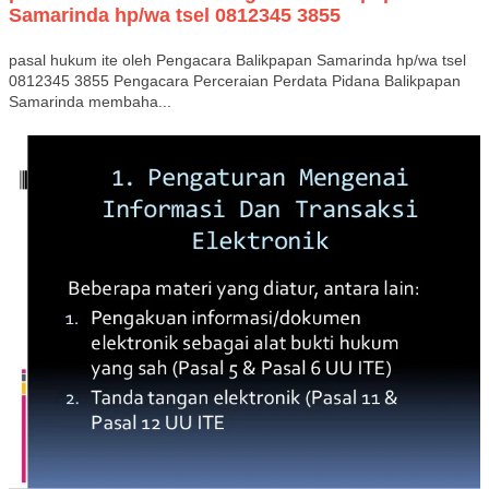
Samarinda hp/wa tsel 0812345 3855
pasal hukum ite oleh Pengacara Balikpapan Samarinda hp/wa tsel
0812345 3855 Pengacara Perceraian Perdata Pidana Balikpapan
Samarinda membaha...