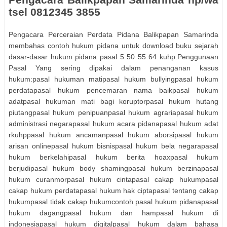
tsel 0812345 3855
Pengacara Perceraian Perdata Pidana Balikpapan Samarinda
membahas contoh hukum pidana untuk download buku sejarah
dasar-dasar hukum pidana pasal 5 50 55 64 kuhp.Penggunaan
Pasal Yang sering dipakai dalam penanganan kasus
hukum:pasal hukuman matipasal hukum bullyingpasal hukum
perdatapasal hukum pencemaran nama baikpasal hukum
adatpasal hukuman mati bagi koruptorpasal hukum hutang
piutangpasal hukum penipuanpasal hukum agrariapasal hukum
administrasi negarapasal hukum acara pidanapasal hukum adat
rkuhppasal hukum ancamanpasal hukum aborsipasal hukum
arisan onlinepasal hukum bisnispasal hukum bela negarapasal
hukum berkelahipasal hukum berita hoaxpasal hukum
berjudipasal hukum body shamingpasal hukum berzinapasal
hukum curanmorpasal hukum cintapasal cakap hukumpasal
cakap hukum perdatapasal hukum hak ciptapasal tentang cakap
hukumpasal tidak cakap hukumcontoh pasal hukum pidanapasal
hukum dagangpasal hukum dan hampasal hukum di
indonesiapasal hukum digitalpasal hukum dalam bahasa