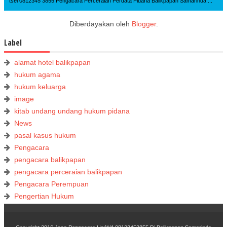
tsel 0812345 3855 Pengacara Perceraian Perdata Pidana Balikpapan Samarinda ...
Diberdayakan oleh
Blogger
.
Label
alamat hotel balikpapan
hukum agama
hukum keluarga
image
kitab undang undang hukum pidana
News
pasal kasus hukum
Pengacara
pengacara balikpapan
pengacara perceraian balikpapan
Pengacara Perempuan
Pengertian Hukum