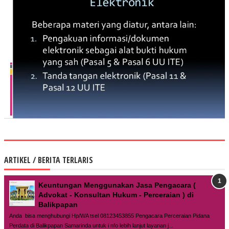
ARTIKEL / BERITA TERLARIS
Keuntungan Menggunakan Jasa Pengacara (
Advokat - Konsultan Hukum - Perceraian ) di
Balikpapan
Anda bisa menghubungi Hp/WA tsel 08123453855 Pengacara Perceraian Pidana
Perdata di Balikpapan Samarinda untuk i nfo lebih lanjut layanan j...