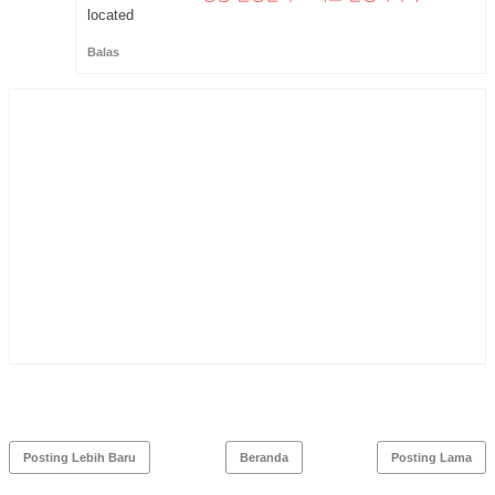
located
Balas
Posting Lebih Baru
Beranda
Posting Lama