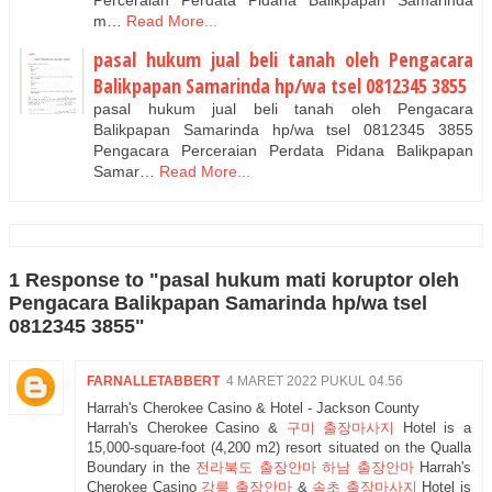
m…
Read More...
pasal hukum jual beli tanah oleh Pengacara
Balikpapan Samarinda hp/wa tsel 0812345 3855
pasal hukum jual beli tanah oleh Pengacara
Balikpapan Samarinda hp/wa tsel 0812345 3855
Pengacara Perceraian Perdata Pidana Balikpapan
Samar…
Read More...
1 Response to "pasal hukum mati koruptor oleh
Pengacara Balikpapan Samarinda hp/wa tsel
0812345 3855"
FARNALLETABBERT
4 MARET 2022 PUKUL 04.56
Harrah's Cherokee Casino & Hotel - Jackson County
Harrah's Cherokee Casino &
구미 출장마사지
Hotel is a
15,000-square-foot (4,200 m2) resort situated on the Qualla
Boundary in the
전라북도 출장안마
하남 출장안마
Harrah's
Cherokee Casino
강릉 출장안마
&
속초 출장마사지
Hotel is