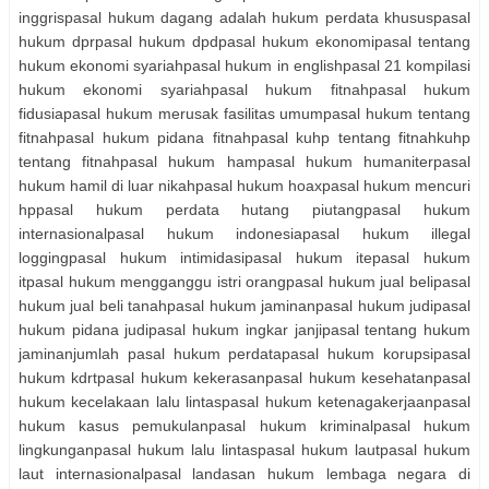
inggrispasal hukum dagang adalah hukum perdata khususpasal
hukum dprpasal hukum dpdpasal hukum ekonomipasal tentang
hukum ekonomi syariahpasal hukum in englishpasal 21 kompilasi
hukum ekonomi syariahpasal hukum fitnahpasal hukum
fidusiapasal hukum merusak fasilitas umumpasal hukum tentang
fitnahpasal hukum pidana fitnahpasal kuhp tentang fitnahkuhp
tentang fitnahpasal hukum hampasal hukum humaniterpasal
hukum hamil di luar nikahpasal hukum hoaxpasal hukum mencuri
hppasal hukum perdata hutang piutangpasal hukum
internasionalpasal hukum indonesiapasal hukum illegal
loggingpasal hukum intimidasipasal hukum itepasal hukum
itpasal hukum mengganggu istri orangpasal hukum jual belipasal
hukum jual beli tanahpasal hukum jaminanpasal hukum judipasal
hukum pidana judipasal hukum ingkar janjipasal tentang hukum
jaminanjumlah pasal hukum perdatapasal hukum korupsipasal
hukum kdrtpasal hukum kekerasanpasal hukum kesehatanpasal
hukum kecelakaan lalu lintaspasal hukum ketenagakerjaanpasal
hukum kasus pemukulanpasal hukum kriminalpasal hukum
lingkunganpasal hukum lalu lintaspasal hukum lautpasal hukum
laut internasionalpasal landasan hukum lembaga negara di