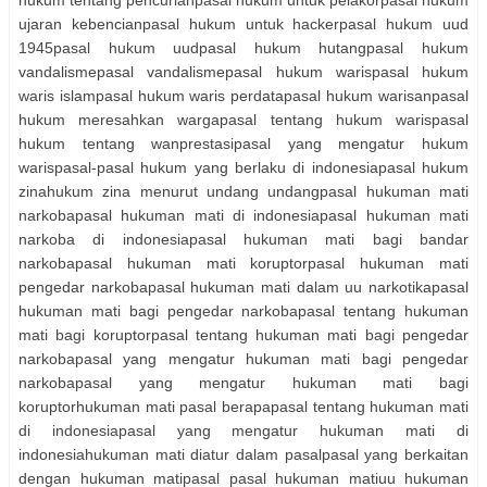
hukum tentang pencurianpasal hukum untuk pelakorpasal hukum
ujaran kebencianpasal hukum untuk hackerpasal hukum uud
1945pasal hukum uudpasal hukum hutangpasal hukum
vandalismepasal vandalismepasal hukum warispasal hukum
waris islampasal hukum waris perdatapasal hukum warisanpasal
hukum meresahkan wargapasal tentang hukum warispasal
hukum tentang wanprestasipasal yang mengatur hukum
warispasal-pasal hukum yang berlaku di indonesiapasal hukum
zinahukum zina menurut undang undangpasal hukuman mati
narkobapasal hukuman mati di indonesiapasal hukuman mati
narkoba di indonesiapasal hukuman mati bagi bandar
narkobapasal hukuman mati koruptorpasal hukuman mati
pengedar narkobapasal hukuman mati dalam uu narkotikapasal
hukuman mati bagi pengedar narkobapasal tentang hukuman
mati bagi koruptorpasal tentang hukuman mati bagi pengedar
narkobapasal yang mengatur hukuman mati bagi pengedar
narkobapasal yang mengatur hukuman mati bagi
koruptorhukuman mati pasal berapapasal tentang hukuman mati
di indonesiapasal yang mengatur hukuman mati di
indonesiahukuman mati diatur dalam pasalpasal yang berkaitan
dengan hukuman matipasal pasal hukuman matiuu hukuman