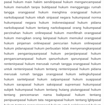
pasal hukum main hakim sendiripasal hukum mengancampasal
hukum menuduh tanpa buktipasal hukum mengganggu rumah
tangga orangpasal hukum menghina orangpasal hukum
narkobapasal hukum nikah siripasal negara hukumpasal norma
hukumpasal negara hukum indonesiapasal hukum pidana
narkobapasal hukum tentang narkobapasal orang hukumpasal
perzinahan hukum onlinepasal hukum memfitnah orangpasal
hukum merugikan orang lainpasal hukum memukul orangpasal
hukum pinjaman onlinepasal pencurian hukum onlinepasal
hukum pidanapasal hukum perbuatan tidak menyenangkanpasal
hukum penganiayaanpasal hukum perjanjianpasal hukum
pengancamanpasal hukum qanunhukum qanunpasal hukum
rentenirpasal hukum merusak rumah tangga orangpasal hukum
untuk rentenirpasal hukum tentang rentenirpasal hukum pidana
merusak rumah tangga orangpasal hukum selingkuhpasal
hukum santetpasal hukum satpampasal hukum suappasal
hukum sarapasal hukum saksipasal supremasi hukumpasal
subjek hukumpasal hukum tentang hutang piutangpasal hukum
tentang pencemaran nama baikpasal hukum tentang
penipuanpasal hukum tata negarapasal hukum tentang lgbtpasal